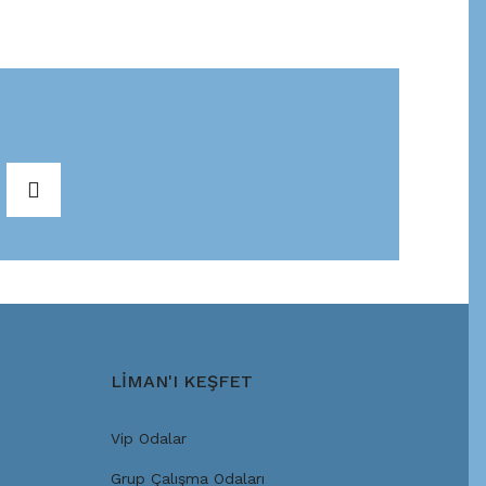
LİMAN'I KEŞFET
Vip Odalar
Grup Çalışma Odaları