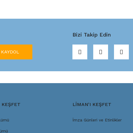
Bizi Takip Edin
KAYDOL
I KEŞFET
LİMAN'I KEŞFET
lümü
İmza Günleri ve Etinlikler
lümü