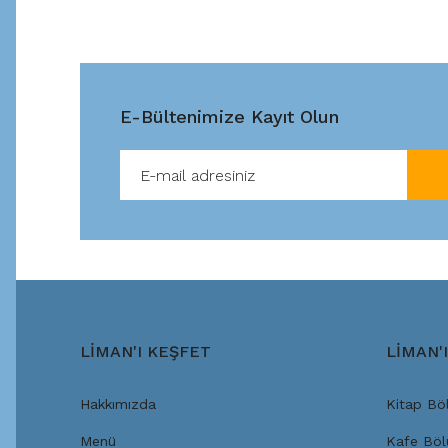
E-Bültenimize Kayıt Olun
LİMAN'I KEŞFET
LİMAN'
Hakkımızda
Kitap Bö
Menü
Kafe Bö